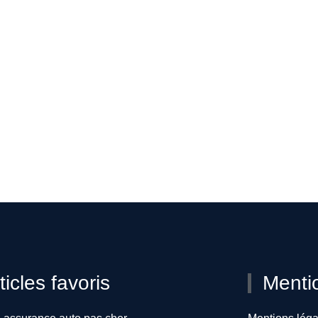
ticles favoris
Menti