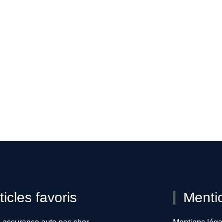
ticles favoris
Menti