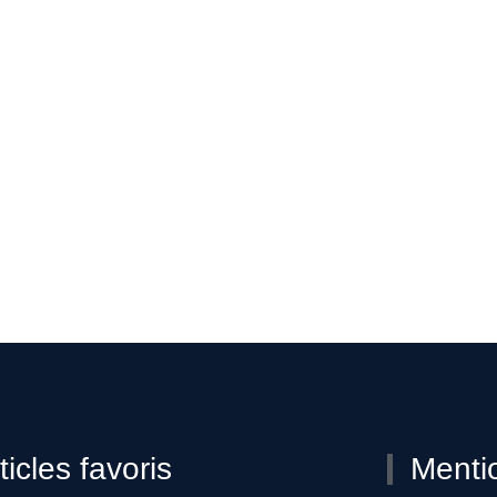
ticles favoris
Menti