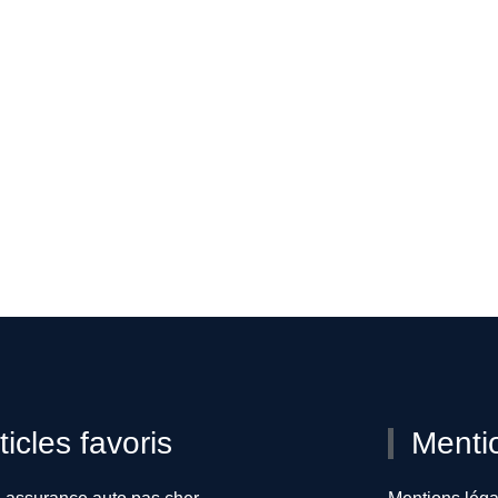
ticles favoris
Menti