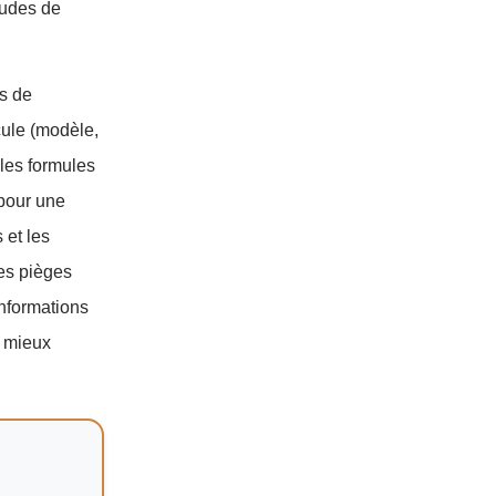
tudes de
es de
icule (modèle,
 les formules
 pour une
 et les
les pièges
informations
 mieux