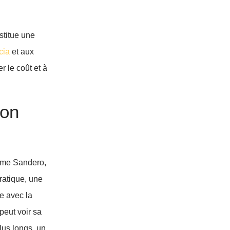
titue une
cia
et aux
 le coût et à
ion
omme Sandero,
ratique, une
e avec la
peut voir sa
lus longs, un