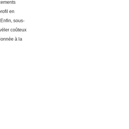
acements
rofil en
 Enfin, sous-
véler coûteux
tionnée à la