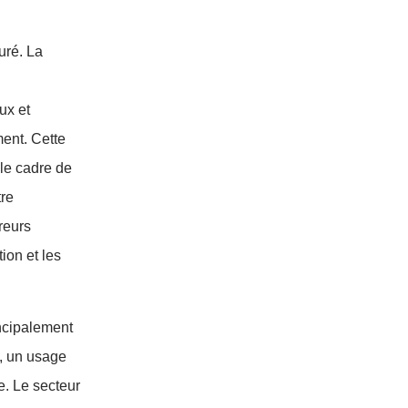
uré. La
ux et
ment. Cette
 le cadre de
tre
reurs
ion et les
incipalement
e, un usage
e. Le secteur