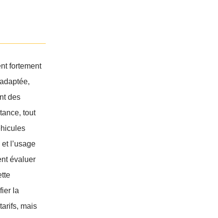
nt fortement
n adaptée,
nt des
tance, tout
éhicules
 et l’usage
ent évaluer
ette
ier la
tarifs, mais