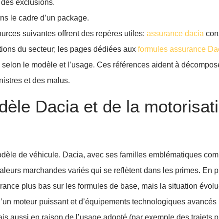
 des exclusions.
ans le cadre d’un package.
urces suivantes offrent des repères utiles:
assurance dacia
cons
utions du secteur; les pages dédiées aux
formules assurance Da
selon le modèle et l’usage. Ces références aident à décomposer
istres et des malus.
dèle Dacia et de la motorisat
 modèle de véhicule. Dacia, avec ses familles emblématiques c
valeurs marchandes variés qui se reflètent dans les primes. En p
ance plus bas sur les formules de base, mais la situation évolu
 d’un moteur puissant et d’équipements technologiques avancés 
s aussi en raison de l’usage adopté (par exemple des trajets p