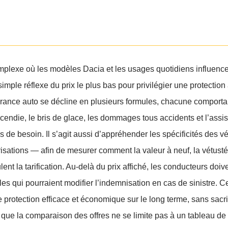
lexe où les modèles Dacia et les usages quotidiens influence
du simple réflexe du prix le plus bas pour privilégier une protectio
ssurance auto se décline en plusieurs formules, chacune comporta
incendie, le bris de glace, les dommages tous accidents et l’assis
 de besoin. Il s’agit aussi d’appréhender les spécificités des v
isations — afin de mesurer comment la valeur à neuf, la vétusté
lent la tarification. Au-delà du prix affiché, les conducteurs doiv
iales qui pourraient modifier l’indemnisation en cas de sinistre. C
rotection efficace et économique sur le long terme, sans sacrif
ée que la comparaison des offres ne se limite pas à un tableau de 