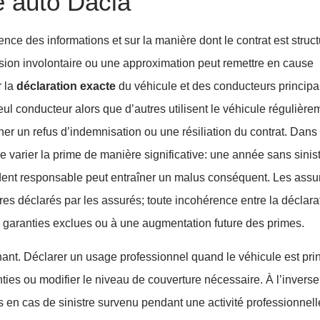
e auto Dacia
ence des informations et sur la manière dont le contrat est struct
sion involontaire ou une approximation peut remettre en cause
r la
déclaration exacte
du véhicule et des conducteurs principa
ul conducteur alors que d’autres utilisent le véhicule régulière
ner un refus d’indemnisation ou une résiliation du contrat. Dans
ire varier la prime de manière significative: une année sans sinis
dent responsable peut entraîner un malus conséquent. Les assu
tres déclarés par les assurés; toute incohérence entre la déclarat
 garanties exclues ou à une augmentation future des primes.
inant. Déclarer un usage professionnel quand le véhicule est pr
anties ou modifier le niveau de couverture nécessaire. À l’invers
s en cas de sinistre survenu pendant une activité professionnell