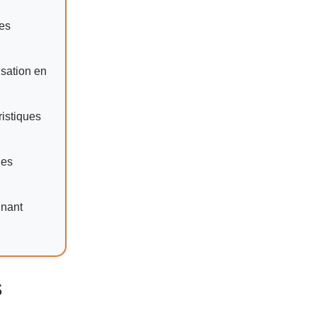
des
isation en
ristiques
des
gnant
s