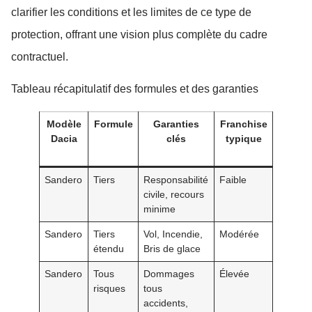
clarifier les conditions et les limites de ce type de
protection, offrant une vision plus complète du cadre
contractuel.
Tableau récapitulatif des formules et des garanties
Modèle
Formule
Garanties
Franchise
Prix
Dacia
clés
typique
indicat
(ordre
Sandero
Tiers
Responsabilité
Faible
Faible 
civile, recours
moyen
minime
Sandero
Tiers
Vol, Incendie,
Modérée
Moyen
étendu
Bris de glace
Sandero
Tous
Dommages
Élevée
Élevé
risques
tous
accidents,