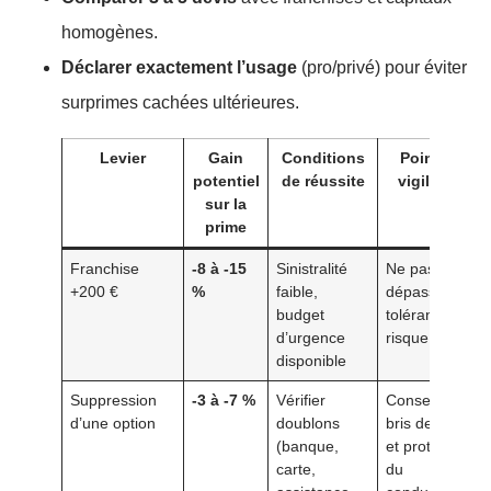
homogènes.
Déclarer exactement l’usage
(pro/privé) pour éviter
surprimes cachées ultérieures.
Levier
Gain
Conditions
Point de
potentiel
de réussite
vigilance
sur la
prime
Franchise
-8 à -15
Sinistralité
Ne pas
+200 €
%
faible,
dépasser sa
budget
tolérance au
d’urgence
risque
disponible
Suppression
-3 à -7 %
Vérifier
Conserver
d’une option
doublons
bris de glace
(banque,
et protection
carte,
du