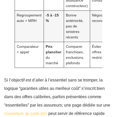
assistance
conducteur
constructeur)
Regroupement
-5 à -15
Bonne
Négocier la
auto + MRH
%
antériorité,
reconduction
pas de
sinistres
récents
Comparateur
Prix
Comparer
Éviter les
+ appel
plancher
franchises,
offres trop
du
exclusions,
restrictives
marché
plafonds
Si l’objectif est d’aller à l’essentiel sans se tromper, la
logique “garanties utiles au meilleur coût” s’inscrit bien
dans des offres calibrées, parfois présentées comme
“essentielles” par les assureurs; une page dédiée sur une
couverture au juste prix
peut servir de référence rapide