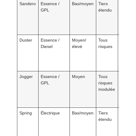
Sandero
Essence /
Bas/moyen
Tiers
350–60
GPL
étendu
Duster
Essence /
Moyen/
Tous
550–90
Diesel
élevé
risques
Jogger
Essence /
Moyen
Tous
500–85
GPL
risques
modulée
Spring
Électrique
Bas/moyen
Tiers
380–65
étendu