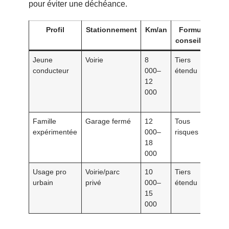
pour éviter une déchéance.
Profil
Stationnement
Km/an
Formule
Im
conseillée
Jeune
Voirie
8
Tiers
+4
conducteur
000–
étendu
%
12
co
000
ex
Famille
Garage fermé
12
Tous
-2
expérimentée
000–
risques
si
18
0,
000
Usage pro
Voirie/parc
10
Tiers
+1
urbain
privé
000–
étendu
%
s
15
déc
000
us