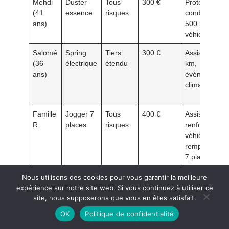
Mehdi
Duster
Tous
300 €
Protection
(41
essence
risques
conducteur
ans)
500 k€,
véhicule relai
Salomé
Spring
Tiers
300 €
Assistance 0
(36
électrique
étendu
km,
ans)
événements
climatiques
Famille
Jogger 7
Tous
400 €
Assistance
R.
places
risques
renforcée,
véhicule de
remplacemen
7 places
Nous utilisons des cookies pour vous garantir la meilleure
expérience sur notre site web. Si vous continuez à utiliser ce
Jeune conducteur
: accepter une franchise un peu
site, nous supposerons que vous en êtes satisfait.
plus haute pour gagner 8–12 % de prime.
OK
Politique de confidentialité
Famille
: ne pas rogner sur la protection du