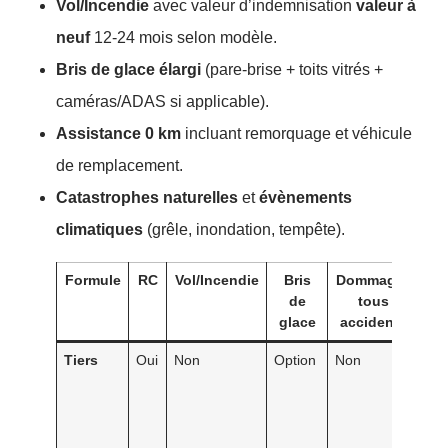
Vol/Incendie
avec valeur d’indemnisation
valeur à
neuf
12-24 mois selon modèle.
Bris de glace élargi
(pare-brise + toits vitrés +
caméras/ADAS si applicable).
Assistance 0 km
incluant remorquage et véhicule
de remplacement.
Catastrophes naturelles
et
évènements
climatiques
(grêle, inondation, tempête).
Formule
RC
Vol/Incendie
Bris
Dommages
As
de
tous
glace
accidents
Tiers
Oui
Non
Option
Non
Op
(so
lim