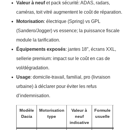
Valeur à neuf
et pack sécurité: ADAS, radars,
caméras, toit vitré augmentent le coût de réparation.
Motorisation
: électrique (Spring) vs GPL
(Sandero/Jogger) vs essence; la puissance fiscale
module la tarification.
Équipements exposés
: jantes 18″, écrans XXL,
sellerie premium: impact sur le coût en cas de
vol/dégradation.
Usage
: domicile-travail, familial, pro (livraison
urbaine) à déclarer pour éviter les refus
d’indemnisation.
Modèle
Motorisation
Valeur à
Formule
Fourch
Dacia
type
neuf
usuelle
de pr
indicative
annue