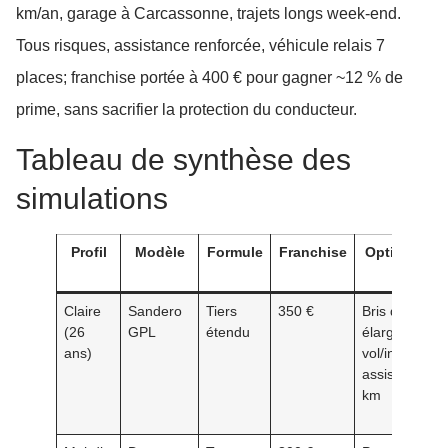
km/an, garage à Carcassonne, trajets longs week-end.
Tous risques, assistance renforcée, véhicule relais 7
places; franchise portée à 400 € pour gagner ~12 % de
prime, sans sacrifier la protection du conducteur.
Tableau de synthèse des
simulations
Profil
Modèle
Formule
Franchise
Options clé
Claire
Sandero
Tiers
350 €
Bris de glace
(26
GPL
étendu
élargi,
ans)
vol/incendie,
assistance 0
km