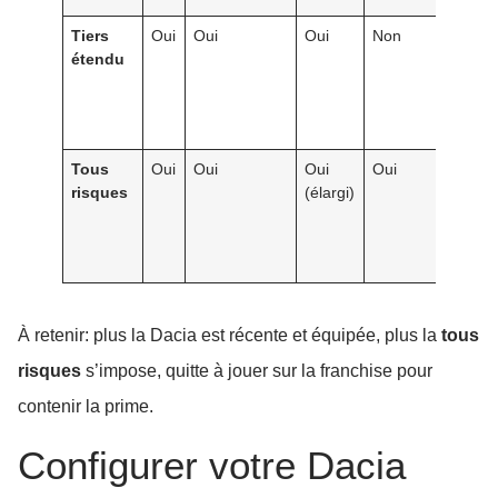
Tiers
Oui
Oui
Oui
Non
0 
étendu
con
Tous
Oui
Oui
Oui
Oui
0 
risques
(élargi)
véh
rel
À retenir: plus la Dacia est récente et équipée, plus la
tous
risques
s’impose, quitte à jouer sur la franchise pour
contenir la prime.
Configurer votre Dacia