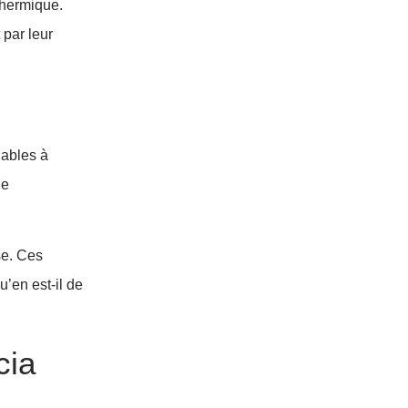
thermique.
 par leur
lables à
de
se. Ces
’en est-il de
cia