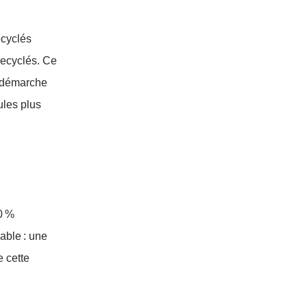
ecyclés
recyclés. Ce
e démarche
ules plus
00 %
able : une
e cette