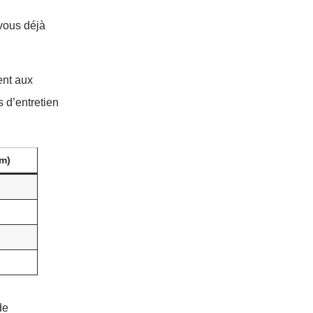
vous déjà
ent aux
 d’entretien
m)
de