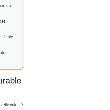
omie de
 des
t faible
r des
urable
 cette volonté