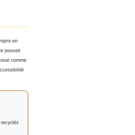
ompris en
le pouvait
impose comme
ccessibilité
 recyclés