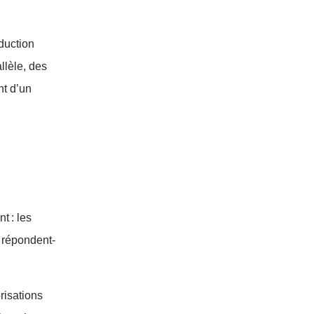
duction
llèle, des
nt d’un
t : les
 répondent-
risations