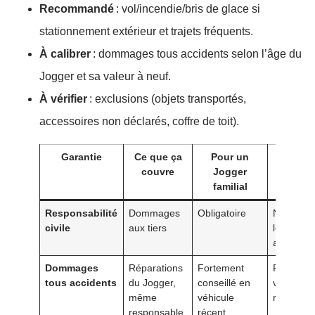
Recommandé
: vol/incendie/bris de glace si
stationnement extérieur et trajets fréquents.
À calibrer
: dommages tous accidents selon l’âge du
Jogger et sa valeur à neuf.
À vérifier
: exclusions (objets transportés,
accessoires non déclarés, coffre de toit).
Garantie
Ce que ça
Pour un
Point
couvre
Jogger
vigil
familial
Responsabilité
Dommages
Obligatoire
Ne couvr
civile
aux tiers
le véhicu
assuré
Dommages
Réparations
Fortement
Franchise
tous accidents
du Jogger,
conseillé en
valeur de
même
véhicule
remplac
responsable
récent