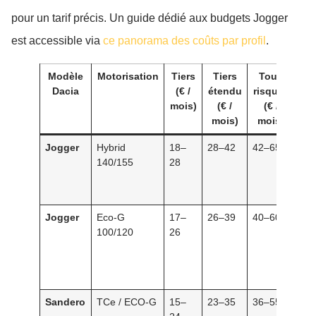
pour un tarif précis. Un guide dédié aux budgets Jogger
est accessible via
ce panorama des coûts par profil
.
Modèle
Motorisation
Tiers
Tiers
Tous
Re
Dacia
(€ /
étendu
risques
mois)
(€ /
(€ /
mois)
mois)
Jogger
Hybrid
18–
28–42
42–65
Cap
140/155
28
coû
bon
urb
Jogger
Eco-G
17–
26–39
40–60
Déc
100/120
26
rés
GP
aut
éle
Sandero
TCe / ECO-G
15–
23–35
36–55
Val