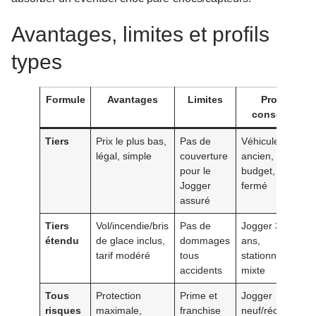
Avantages, limites et profils
types
Formule
Avantages
Limites
Profil
conseillé
Tiers
Prix le plus bas,
Pas de
Véhicule
légal, simple
couverture
ancien, petit
pour le
budget, box
Jogger
fermé
assuré
Tiers
Vol/incendie/bris
Pas de
Jogger 3–7
étendu
de glace inclus,
dommages
ans,
tarif modéré
tous
stationnement
accidents
mixte
Tous
Protection
Prime et
Jogger
risques
maximale,
franchise
neuf/récent,