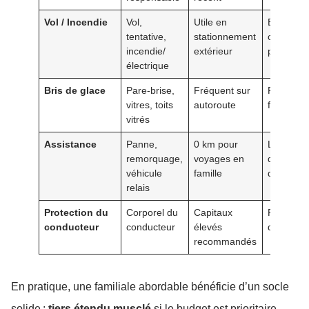
Vol / Incendie
Vol,
Utile en
Exclusion
tentative,
stationnement
clés non
incendie/
extérieur
protégée
électrique
Bris de glace
Pare-brise,
Fréquent sur
Réseau a
vitres, toits
autoroute
franchise
vitrés
Assistance
Panne,
0 km pour
Limites d
remorquage,
voyages en
distance 
véhicule
famille
durée
relais
Protection du
Corporel du
Capitaux
Plafonds
conducteur
conducteur
élevés
d’indemni
recommandés
En pratique, une familiale abordable bénéficie d’un socle
solide :
tiers étendu musclé
si le budget est prioritaire,