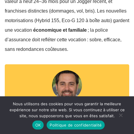
valeur à neuf 24–36 mois pour un Jogger récent, et
franchises distinctes (dommages, vol, bris). Les nouvelles
motorisations (Hybrid 155, Eco-G 120 à boîte auto) gardent
une vocation
économique et familiale
; la police
d’assurance doit refléter cette vocation : sobre, efficace,
sans redondances coûteuses.
Nous utilisons des cookies pour vous garantir la meilleure
expérience sur notre site web. Si vous continuez à utiliser ce
Thomas Leroux
site, nous supposerons que vous en êtes satisfait.
Âgé de 43 ans, passionné par le secteur de
OK
Politique de confidentialité
l’assurance, j’accompagne chaque conducteur