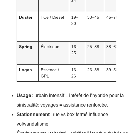
24
neu
con
Duster
TCe / Diesel
19–
30–45
45–70
Us
30
lois
imp
pri
Spring
Électrique
16–
25–38
38–62
Rép
25
bat
coû
Logan
Essence /
16–
26–38
39–58
Ber
GPL
26
pra
Usage
: urbain intensif = intérêt de l’hybride pour la
sinistralité; voyages = assistance renforcée.
Stationnement
: rue vs box fermé influence
vol/vandalisme.