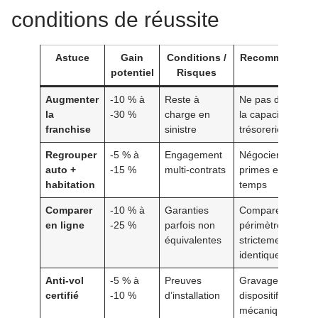
conditions de réussite
Astuce
Gain
Conditions /
Recommandati
potentiel
Risques
Augmenter
-10 % à
Reste à
Ne pas dépasser
la
-30 %
charge en
la capacité de
franchise
sinistre
trésorerie
Regrouper
-5 % à
Engagement
Négocier les deu
auto +
-15 %
multi-contrats
primes en même
habitation
temps
Comparer
-10 % à
Garanties
Comparer à
en ligne
-25 %
parfois non
périmètre
équivalentes
strictement
identique
Anti-vol
-5 % à
Preuves
Gravage +
certifié
-10 %
d’installation
dispositif
mécanique