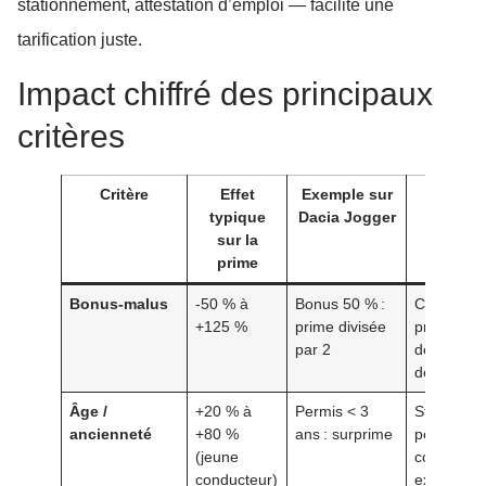
stationnement, attestation d’emploi — facilite une
tarification juste.
Impact chiffré des principaux
critères
Critère
Effet
Exemple sur
Act
typique
Dacia Jogger
correc
sur la
prime
Bonus-malus
-50 % à
Bonus 50 % :
Conduite
+125 %
prime divisée
prudente,
par 2
déclaratio
des sinist
Âge /
+20 % à
Permis < 3
Stage pos
ancienneté
+80 %
ans : surprime
permis, aj
(jeune
conducteu
conducteur)
expérimen