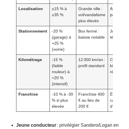
Localisation
±15 % à
Grande ville :
Alarme, g
±35 %
vol/vandalisme
parking sé
plus élevés
Stationnement
-20 %
Box fermé :
Justificati
(garage) à
baisse notable
télésurvei
+25 %
(voirie)
Kilométrage
-15 %
12 000 km/an :
Contrat a
(faible
profil standard
kilomètre 
rouleur) à
réduit
+20 %
(intensif)
Franchise
-10 % à -30
Franchise 400
Évaluer la
% si plus
€ au lieu de
capacité
élevée
200 €
d’autofin
Jeune conducteur
: privilégier Sandero/Logan en