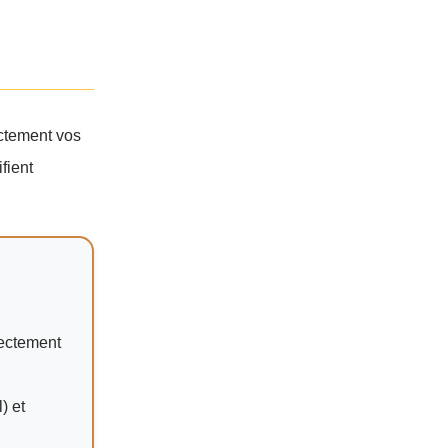
ectement vos
fient
rectement
) et