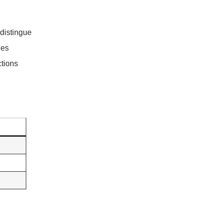
distingue
ges
ctions