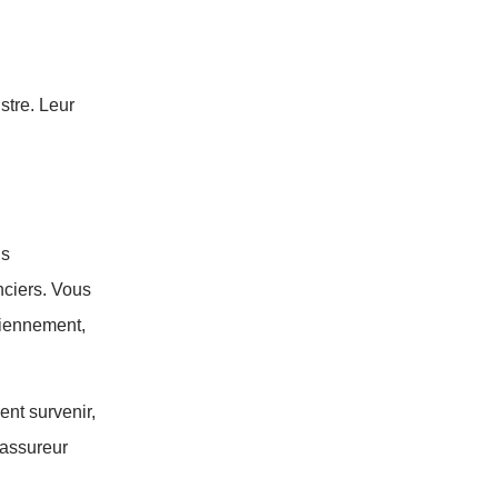
stre. Leur
us
nciers. Vous
diennement,
ent survenir,
 assureur