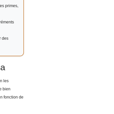
les primes,
gréments
r des
ia
n les
e bien
en fonction de