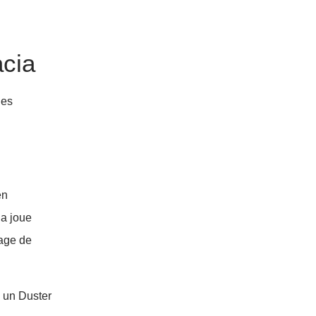
acia
les
en
ia joue
tage de
, un Duster