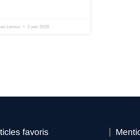
as Leroux
2 juin 2026
ticles favoris
Menti