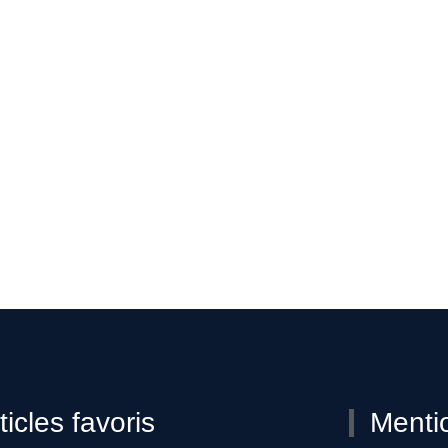
ticles favoris
Menti