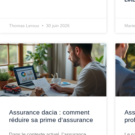
Thomas Leroux
30 juin 2026
Marie
Assurance dacia : comment
Ass
réduire sa prime d’assurance
pro
Dans le contexte actuel, l’assurance
Le p