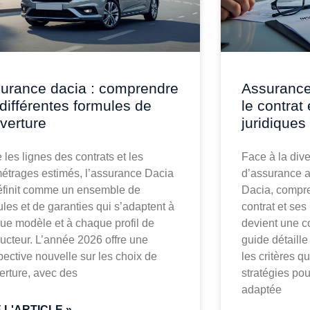
urance dacia : comprendre
Assurance
 différentes formules de
le contrat
verture
juridiques
 les lignes des contrats et les
Face à la dive
métrages estimés, l’assurance Dacia
d’assurance a
éfinit comme un ensemble de
Dacia, compr
ules et de garanties qui s’adaptent à
contrat et ses
ue modèle et à chaque profil de
devient une c
ucteur. L’année 2026 offre une
guide détaille
pective nouvelle sur les choix de
les critères qu
erture, avec des
stratégies pou
adaptée
E L'ARTICLE »