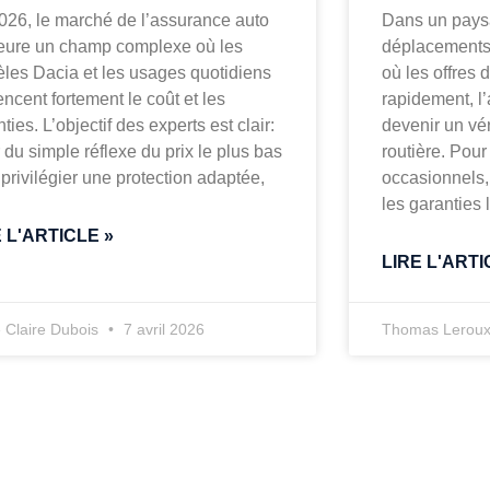
026, le marché de l’assurance auto
Dans un pays
ure un champ complexe où les
déplacements 
les Dacia et les usages quotidiens
où les offres
encent fortement le coût et les
rapidement, l
ties. L’objectif des experts est clair:
devenir un vér
r du simple réflexe du prix le plus bas
routière. Pour
privilégier une protection adaptée,
occasionnels, 
les garanties
E L'ARTICLE »
LIRE L'ARTI
 Claire Dubois
7 avril 2026
Thomas Lerou