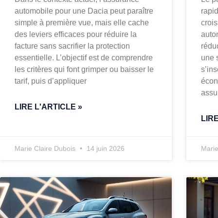
automobile pour une Dacia peut paraître
rapi
simple à première vue, mais elle cache
crois
des leviers efficaces pour réduire la
auto
facture sans sacrifier la protection
réduc
essentielle. L’objectif est de comprendre
une 
les critères qui font grimper ou baisser le
s’in
tarif, puis d’appliquer
écon
assu
LIRE L'ARTICLE »
LIR
Marie Claire Dubois
14 juin 2026
Marie