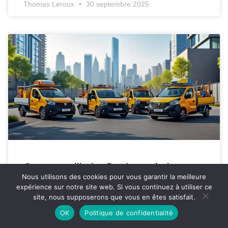
Thomas Leroux
30 septembre 2025
Gamme utilitaire Dacia : solutions
Nous utilisons des cookies pour vous garantir la meilleure
optimales pour les professionnels
expérience sur notre site web. Si vous continuez à utiliser ce
site, nous supposerons que vous en êtes satisfait.
En 2025, la gamme utilitaire Dacia se positionne
OK
Politique de confidentialité
comme un partenaire incontournable pour les