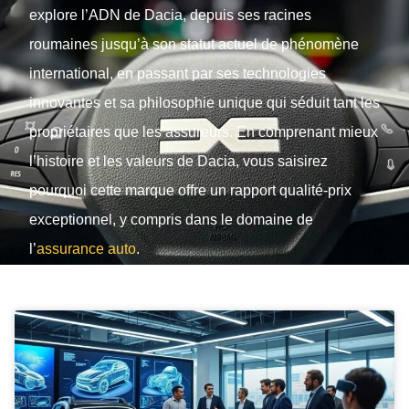
explore l’ADN de Dacia, depuis ses racines
roumaines jusqu’à son statut actuel de phénomène
international, en passant par ses technologies
innovantes et sa philosophie unique qui séduit tant les
propriétaires que les assureurs. En comprenant mieux
l’histoire et les valeurs de Dacia, vous saisirez
pourquoi cette marque offre un rapport qualité-prix
exceptionnel, y compris dans le domaine de
l’
assurance auto
.